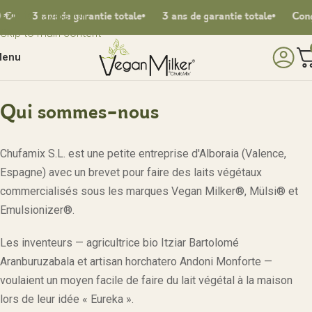
Skip to navigation
3 ans de garantie totale
3 ans de garantie totale
Conçu e
Skip to main content
enu
Qui sommes-nous
Chufamix S.L. est une petite entreprise d'Alboraia (Valence,
Espagne) avec un brevet pour faire des laits végétaux
commercialisés sous les marques Vegan Milker®, Mülsi® et
Emulsionizer®.
Les inventeurs — agricultrice bio Itziar Bartolomé
Aranburuzabala et artisan horchatero Andoni Monforte —
voulaient un moyen facile de faire du lait végétal à la maison
lors de leur idée « Eureka ».