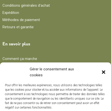
Conditions générales d'achat
Expédition
Méthodes de paiement
Retours et garantie
En savoir plus
Comment ça marche
Avantages
Gérer le consentement aux
cookies
Blog
Pour offrir les meilleures expériences, nous utilisons des technologies telles
que les cookies pour stocker et/ou accéder aux informations de l'appareil. Le
consentement à ces technologies nous permettra de traiter des données telles
Recettes
que le comportement de navigation ou les identifiants uniques sur ce site. Le
fait de ne pas consentir ou de retirer son consentement peut avoir un effet
Trucs et conseils
négatif sur certaines fonctionnalités.