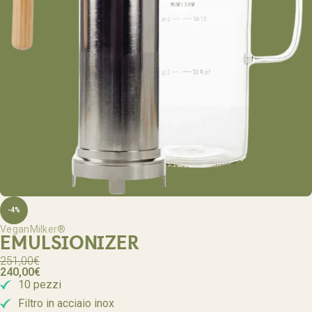
-4%
VeganMilker®
EMULSIONIZER
251,00
€
240,00
€
10 pezzi
Filtro in acciaio inox