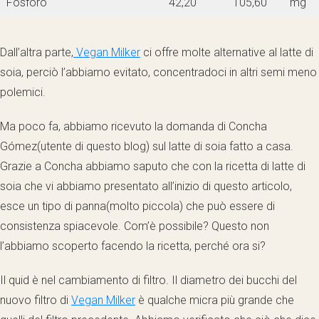
Fosforo
42,20
105,60
mg
Dall’altra parte,
Vegan Milker
ci offre molte alternative al latte di
soia, perciò l’abbiamo evitato, concentradoci in altri semi meno
polemici.
Ma poco fa, abbiamo ricevuto la domanda di Concha
Gómez(utente di questo blog) sul latte di soia fatto a casa.
Grazie a Concha abbiamo saputo che con la ricetta di latte di
soia che vi abbiamo presentato all’inizio di questo articolo,
esce un tipo di panna(molto piccola) che può essere di
consistenza spiacevole. Com’è possibile? Questo non
l’abbiamo scoperto facendo la ricetta, perché ora si?
Il quid è nel cambiamento di filtro. Il diametro dei bucchi del
nuovo filtro di
Vegan Milker
è qualche micra più grande che