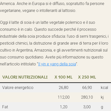
America. Anche in Europa si è diffuso, sopratutto fa persone
vegetariane, vegane o intolleranti al lattosio.
Oggi il latte di soia è un latte vegetale polemico e il suo
consumo è in calo. Questo succede perché il processo
industriale della soia produce sfiducia: l’uso di semi trasgenici, i
pesticidi chimici, la distruzione di grande aree di terra per il loro
cultivo in Argentina, Amazonia, e gli avvertimenti nutrizionali sul
suo consumo quotidiano. Avete più informazione su questo
nell’articolo intitolato “
Il yin e yang della soia
“.
VALORI NUTRIZIONALI
X 100 ML
X 250 ML
Valore energetico
26,80
66,90
kcal
112,00
280,10
kj
Fat
1,20
3,00
g