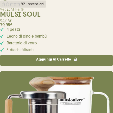
92+ recensioni
VeganMilker®
MÜLSI SOUL
94,06
€
79,95
€
4 pezzi
Legno di pino e bambù
Barattolo di vetro
3 dischi filtranti
Aggiungi Al Carrello