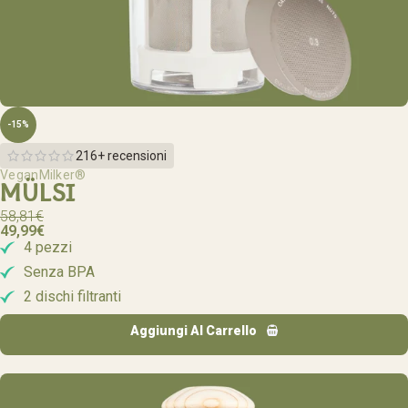
-15%
216+ recensioni
VeganMilker®
MÜLSI
58,81
€
49,99
€
4 pezzi
Senza BPA
2 dischi filtranti
Aggiungi Al Carrello