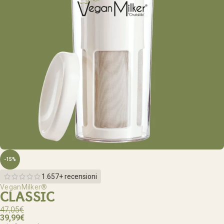
-15%
1.657+ recensioni
VeganMilker®
CLASSIC
47,05
€
39,99
€