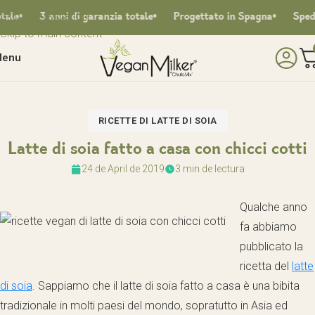
Skip to navigation
e
3 anni di garanzia totale
Progettato in Spagna
Spedizion
Skip to main content
enu
RICETTE DI LATTE DI SOIA
Latte di soia fatto a casa con chicci cotti
24 de April de 2019
3 min de lectura
Qualche anno
fa abbiamo
pubblicato la
ricetta del
latte
di soia
. Sappiamo che il latte di soia fatto a casa è una bibita
tradizionale in molti paesi del mondo, sopratutto in Asia ed