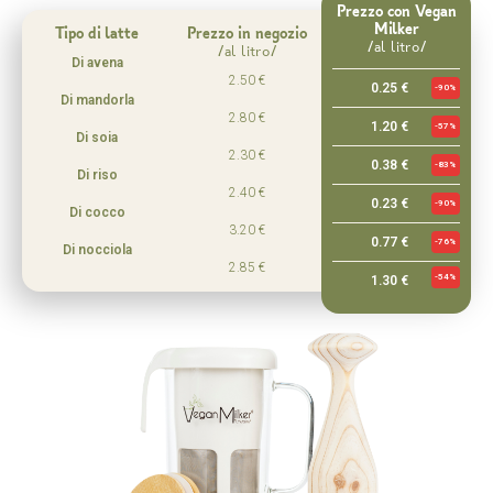
Prezzo con Vegan
Milker
Tipo di latte
Prezzo in negozio
/al litro/
/al litro/
Di avena
2.50 €
0.25 €
-90%
Di mandorla
2.80 €
1.20 €
-57%
Di soia
2.30 €
0.38 €
-83%
Di riso
2.40 €
0.23 €
-90%
Di cocco
3.20 €
0.77 €
-76%
Di nocciola
2.85 €
-54%
1.30 €