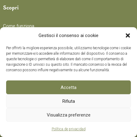
Scopri
Come funziona
Benefici
Gestisci il consenso ai cookie
Per offrirti la migliore esperienza possibile, utilizziamo tecnologie come i cookie
per memorizzare e/o accedere alle informazioni del dispositivo. Il consenso a
Blog
queste tecnologie ci permetterà di elaborare dati come il comportamento di
navigazione o ID univoci su questo sito. Il mancato consenso o la revoca del
consenso possono influire negativamente su alcune funzionalità.
Ricette
Trucchi e consigli
Accetta
Curiosità
Corso di formazione
Rifiuta
0
Visualizza preferenze
Metodi di pagamento
Política de privacidad