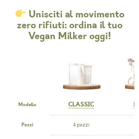
Unisciti al movimento
zero rifiuti: ordina il tuo
Vegan Milker oggi!
CLASSIC
M
Modello
4 pezzi
8
Pezzi