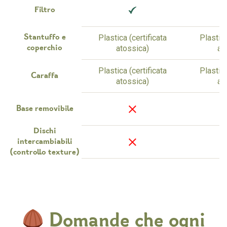
Filtro
Plastica (certificata
Plastica
Stantuffo e
atossica)
at
coperchio
Plastica (certificata
Plastica
Caraffa
atossica)
at
Base removibile
Dischi
3 
intercambiabili
(controllo texture)
Domande che ogni