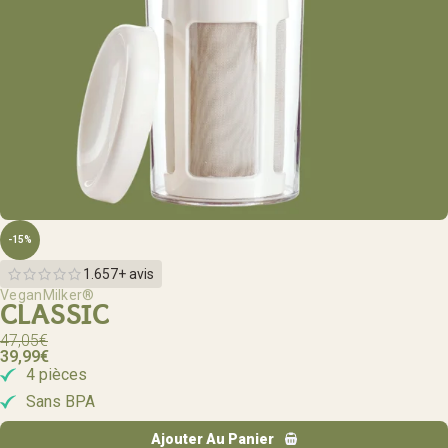
-15%
1.657+ avis
VeganMilker®
CLASSIC
47,05
€
39,99
€
4 pièces
Sans BPA
Ajouter Au Panier