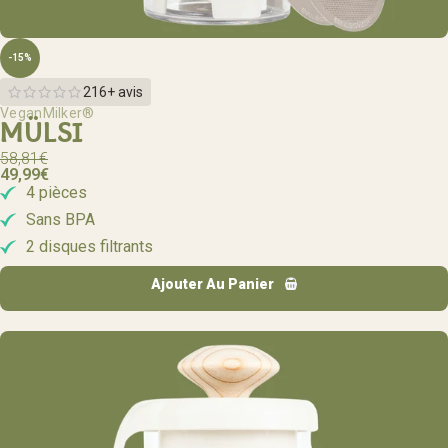
-15%
216+ avis
VeganMilker®
MÜLSI
58,81
€
49,99
€
4 pièces
Sans BPA
2 disques filtrants
Ajouter Au Panier