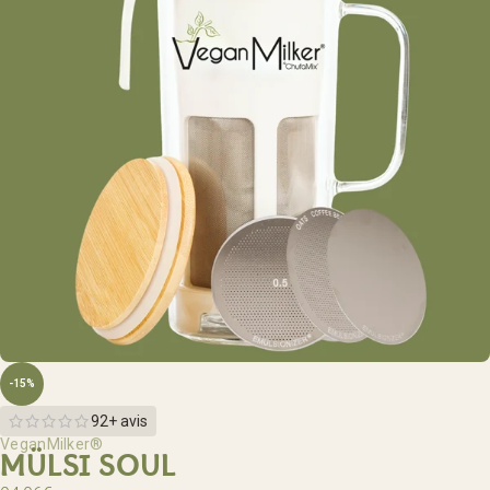
-15%
92+ avis
VeganMilker®
MÜLSI SOUL