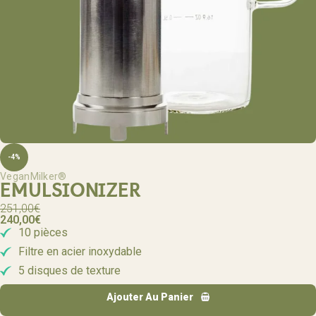
-4%
VeganMilker®
EMULSIONIZER
251,00
€
240,00
€
10 pièces
Filtre en acier inoxydable
5 disques de texture
Ajouter Au Panier