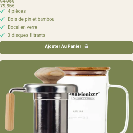
94,06
€
79,95
€
4 pièces
Bois de pin et bambou
Bocal en verre
3 disques filtrants
Ajouter Au Panier