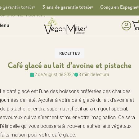
Skip to navigation
rantie totale
3 ans de garantie totale
Conçu en Espagne
Skip to main content
enu
RECETTES
Café glacé au lait d’avoine et pistache
2 de August de 2022
3 min de lectura
Le café glacé est l’une des boissons préférées des chaudes
journées de l’été. Ajouter à votre café glacé du lait d’avoine et
de pistache le rendra super nutritif et il aura un goût spécial,
savoureux qui va sûrement stimuler votre imagination. Ce sera
l’étincelle qui vous poussera à trouver d’autres laits végétaux
faits maison pour votre café glacé.