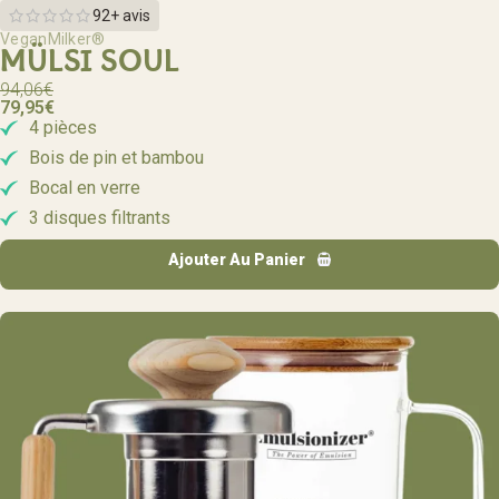
92+ avis
VeganMilker®
MÜLSI SOUL
94,06
€
79,95
€
4 pièces
Bois de pin et bambou
Bocal en verre
3 disques filtrants
Ajouter Au Panier