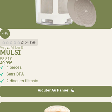
-15%
216+ avis
VeganMilker®
MÜLSI
58,81
€
49,99
€
4 pièces
Sans BPA
2 disques filtrants
Ajouter Au Panier