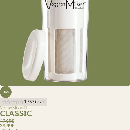
-15%
1.657+ avis
VeganMilker®
CLASSIC
47,05
€
39,99
€