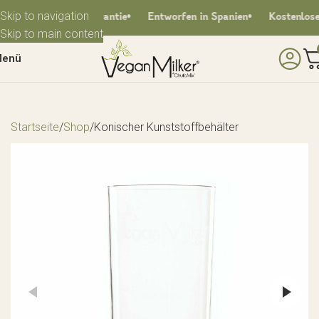
Skip to navigation
ahre Gesamtgarantie
Entworfen in Spanien
Kostenloser Ver
Skip to main content
enü
Startseite
Shop
Konischer Kunststoffbehälter