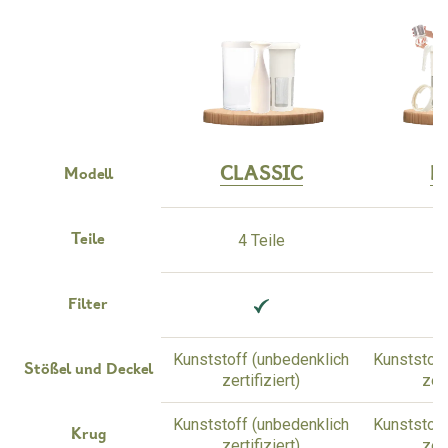
CLASSIC
M
Modell
4 Teile
8
Teile
Filter
Kunststoff (unbedenklich
Kunststoff
Stößel und Deckel
zertifiziert)
zert
Kunststoff (unbedenklich
Kunststoff
Krug
zertifiziert)
zert