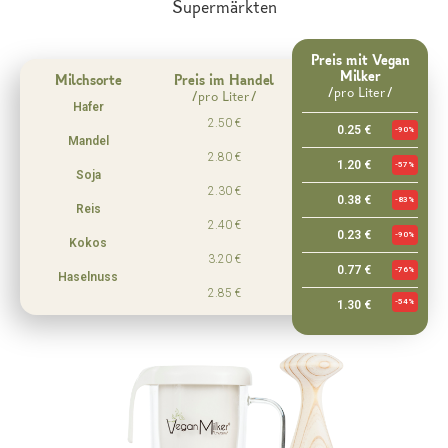
Supermärkten
Preis mit Vegan
Milker
Milchsorte
Preis im Handel
/pro Liter/
/pro Liter/
Hafer
2.50 €
0.25 €
-90%
Mandel
2.80 €
1.20 €
-57%
Soja
2.30 €
0.38 €
-83%
Reis
2.40 €
0.23 €
-90%
Kokos
3.20 €
0.77 €
-76%
Haselnuss
2.85 €
-54%
1.30 €