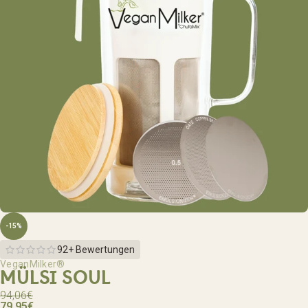
-15%
92+ Bewertungen
VeganMilker®
MÜLSI SOUL
94,06
€
79,95
€