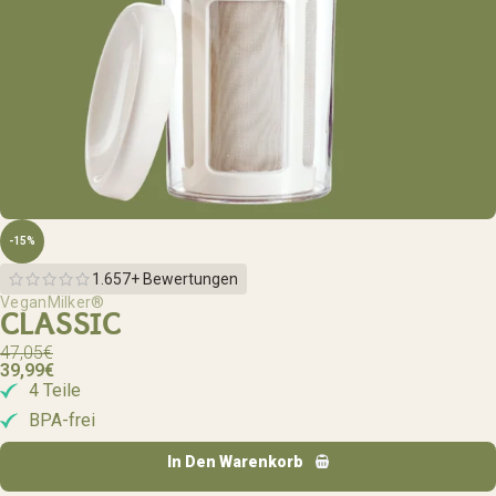
-15%
1.657+ Bewertungen
VeganMilker®
CLASSIC
47,05
€
39,99
€
4 Teile
BPA-frei
In Den Warenkorb