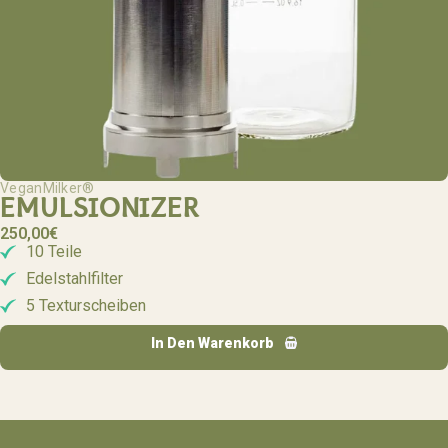
VeganMilker®
EMULSIONIZER
250,00
€
10 Teile
Edelstahlfilter
5 Texturscheiben
In Den Warenkorb