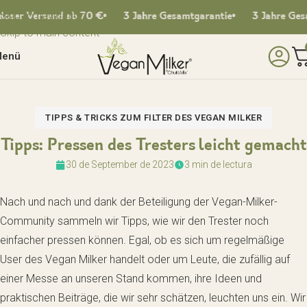
Skip to navigation
er Versand ab 70 €
3 Jahre Gesamtgarantie
3 Jahre Gesamt
Skip to main content
enü
TIPPS & TRICKS ZUM FILTER DES VEGAN MILKER
Tipps: Pressen des Tresters leicht gemacht
30 de September de 2023
3 min de lectura
Nach und nach und dank der Beteiligung der Vegan-Milker-
Community sammeln wir Tipps, wie wir den Trester noch
einfacher pressen können. Egal, ob es sich um regelmäßige
User des Vegan Milker handelt oder um Leute, die zufällig auf
einer Messe an unseren Stand kommen, ihre Ideen und
praktischen Beiträge, die wir sehr schätzen, leuchten uns ein. Wir