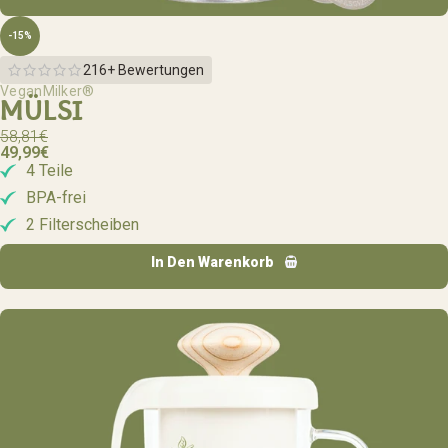
-15%
216+ Bewertungen
VeganMilker®
MÜLSI
58,81
€
49,99
€
4 Teile
BPA-frei
2 Filterscheiben
In Den Warenkorb