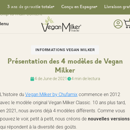
Skip to navigation
3 ans de garantie totale
Conçu en Espagne
Livraison gratuit
Skip to main content
enu
INFORMATIONS VEGAN MILKER
Présentation des 4 modèles de Vegan
Milker
4 de June de 2021
4 min de lectura
L’histoire du
Vegan Milker by Chufamix
commence en 2012
avec le modèle original Vegan Milker Classic. 10 ans plus tard,
en 2021, nous avons déjà 4 modèles différents. Comme vous
pouvez le voir, petit à petit, nous créons de
nouvelles versions
qui répondent à la diversité des goûts.