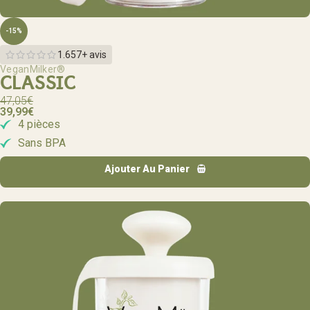
-15%
1.657+ avis
VeganMilker®
CLASSIC
47,05
€
39,99
€
4 pièces
Sans BPA
Ajouter Au Panier