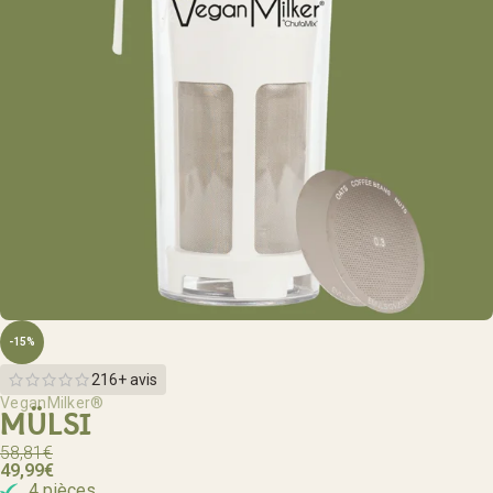
-15%
216+ avis
VeganMilker®
MÜLSI
58,81
€
49,99
€
4 pièces