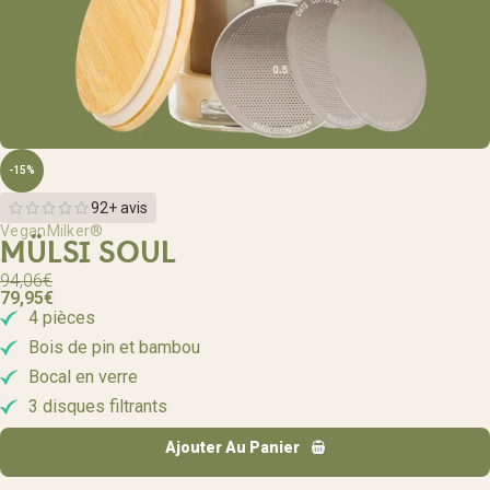
-15%
92+ avis
VeganMilker®
MÜLSI SOUL
94,06
€
79,95
€
4 pièces
Bois de pin et bambou
Bocal en verre
3 disques filtrants
Ajouter Au Panier