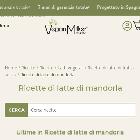
Skip to navigation
nzia totale
3 anni di garanzia totale
Progettato in Spagna
Skip to main content
enu
Home
/
Ricette
/
Ricette
/
Latti vegetali
/
Ricette di latte di frutta
secca
/
Ricette di latte di mandorla
Ricette di latte di mandorla
CERCA
Ultime in Ricette di latte di mandorla