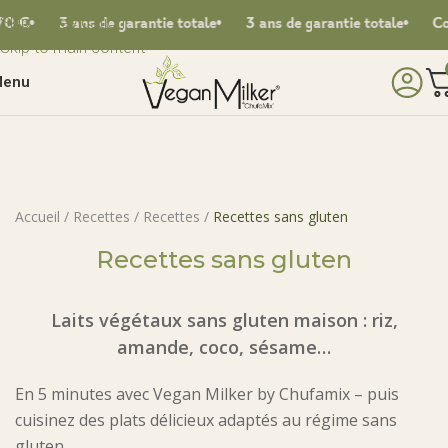
Skip to navigation
3 ans de garantie totale
3 ans de garantie totale
Conçu 
Skip to main content
enu
Accueil
/
Recettes
/
Recettes
/
Recettes sans gluten
Recettes sans gluten
Laits végétaux sans gluten maison : riz,
amande, coco, sésame…
En 5 minutes avec Vegan Milker by Chufamix – puis
cuisinez des plats délicieux adaptés au régime sans
gluten.