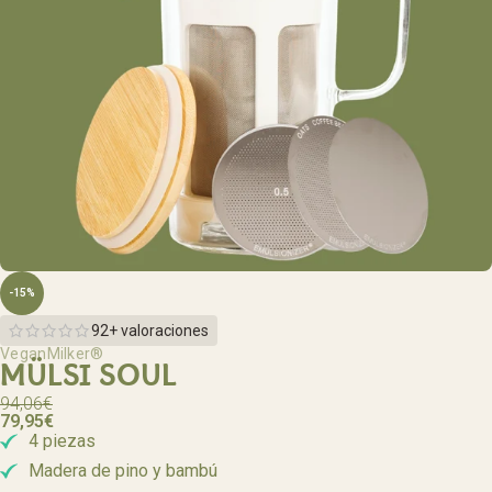
-15%
92+ valoraciones
VeganMilker®
MÜLSI SOUL
94,06
€
79,95
€
4 piezas
Madera de pino y bambú