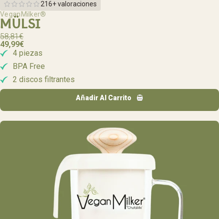
216+ valoraciones
VeganMilker®
MÜLSI
58,81
€
49,99
€
4 piezas
BPA Free
2 discos filtrantes
Añadir Al Carrito