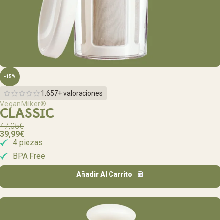
-15%
1.657+ valoraciones
VeganMilker®
CLASSIC
47,05
€
39,99
€
4 piezas
BPA Free
Añadir Al Carrito