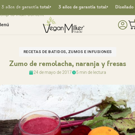
Skip to navigation
os de garantía total
3 años de garantía total
Diseñado en E
Skip to main content
enú
RECETAS DE BATIDOS, ZUMOS E INFUSIONES
Zumo de remolacha, naranja y fresas
24 de mayo de 2017
5 min de lectura