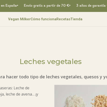
Envío gratis a partir de 70 €
3 años de garantía total
3 a
Vegan Milker
Cómo funciona
Recetas
Tienda
Leches vegetales
ara hacer todo tipo de leches vegetales, quesos y 
aseras: Leche de
ja, leche de avena… ¡y