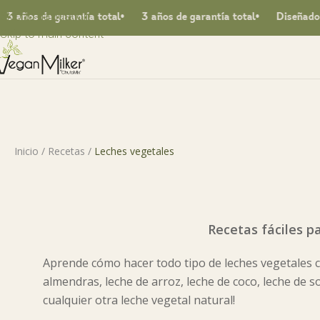
Skip to navigation
arantía total
3 años de garantía total
Diseñado en España
Skip to main content
Inicio
/
Recetas
/
Leches vegetales
Recetas fáciles p
Aprende cómo hacer todo tipo de leches vegetales c
almendras, leche de arroz, leche de coco, leche de so
cualquier otra leche vegetal natural!