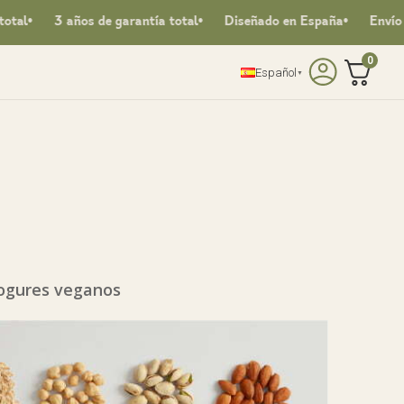
ños de garantía total
Diseñado en España
Envío gratis a par
0
Español
▼
yogures veganos