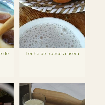
e de
Leche de nueces casera
s