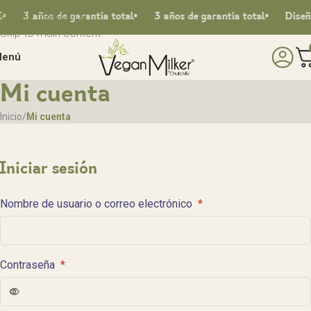
Skip to navigation
3 años de garantía total
3 años de garantía total
Diseña
Skip to main content
enú
Mi cuenta
Inicio
Mi cuenta
Iniciar sesión
Nombre de usuario o correo electrónico
*
Contraseña
*