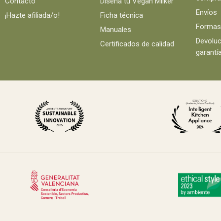
Contacto
Diseña tu Vegan Milker
Envíos
¡Hazte afiliada/o!
Ficha técnica
Formas
Manuales
Devoluc
Certificados de calidad
garantí