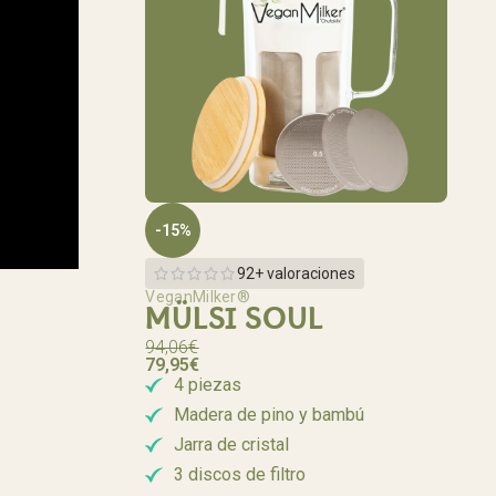
-15%
92+ valoraciones
VeganMilker®
MÜLSI SOUL
94,06
€
79,95
€
4 piezas
Madera de pino y bambú
Jarra de cristal
3 discos de filtro