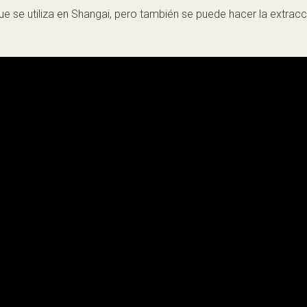
e se utiliza en Shangai, pero también se puede hacer la extracc
.