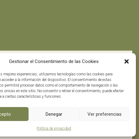
n
Gestionar el Consentimiento de las Cookies
las mejores experiencias, utilizamos tecnologías como las cookies para
 acceder a la información del dispositivo. El consentimiento de estas
os permitirá procesar datos como el comportamiento de navegación o las
es únicas en este sitio. No consentir o retirar el consentimiento, puede afectar
 a ciertas características y funciones.
enos en
0
cepto
Denegar
Ver preferencias
Política de privacidad