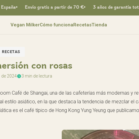
paña
Envío gratis a partir de 70 €
3 años de garantía total
Vegan Milker
Cómo funciona
Recetas
Tienda
RECETAS
ersión con rosas
 de 2024
3 min de lectura
Foom Café de Shangai, una de las cafeterías más modernas y re
 estilo asiático, en la que destaca la tendencia de mezclar el 
siática es el café típico de Hong Kong Yung Yeung que publicam