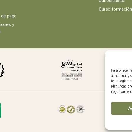
Curiosidades
Curso formació
 de pago
iones y
a
Para ofrecer 
almacenar y/o
tecnologías n
identificacion
negativamente
Sígu
A