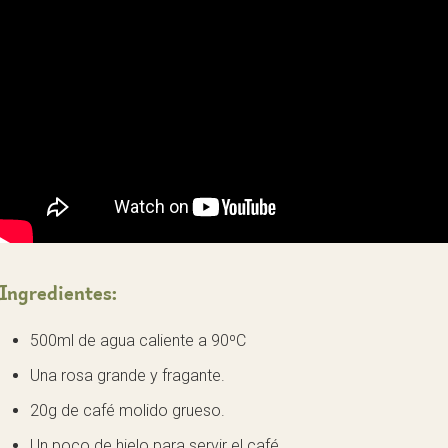
Ingredientes:
500ml de agua caliente a 90ºC
Una rosa grande y fragante.
20g de café molido grueso.
Un poco de hielo para servir el café.