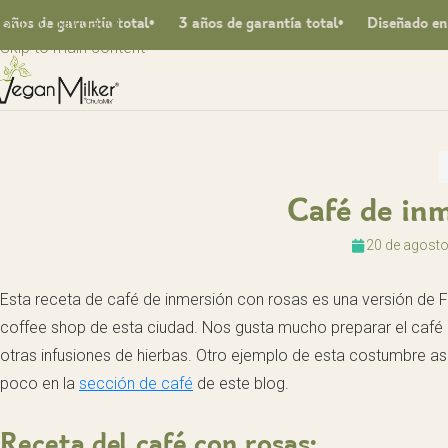
Skip to navigation
 de garantía total
3 años de garantía total
Diseñado en Es
Skip to main content
Café de inm
20 de agosto
Esta receta de café de inmersión con rosas es una versión de 
coffee shop de esta ciudad. Nos gusta mucho preparar el café al
otras infusiones de hierbas. Otro ejemplo de esta costumbre a
poco en la
sección de café
de este blog.
Receta del café con rosas: