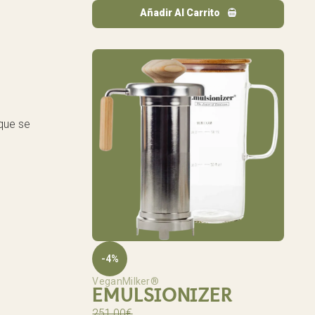
Añadir Al Carrito
que se
-4%
VeganMilker®
EMULSIONIZER
251,00
€