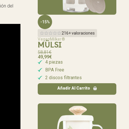
ión del
-15%
216+ valoraciones
VeganMilker®
MÜLSI
58,81
€
49,99
€
4 piezas
BPA Free
2 discos filtrantes
Añadir Al Carrito