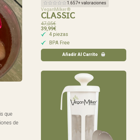
1.657+ valoraciones
VeganMilker®
CLASSIC
47,05
€
39,99
€
4 piezas
BPA Free
Añadir Al Carrito
is que
siones de