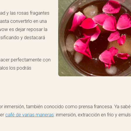
dad y las rosas fragantes
hasta convertirlo en una
wow es dejar reposar la
ensificando y destacará
 hacer perfectamente con
alos los podrás
or inmersión, también conocido como prensa francesa. Ya sabé
cer
café de varias maneras
: inmersión, extracción en frío y emul