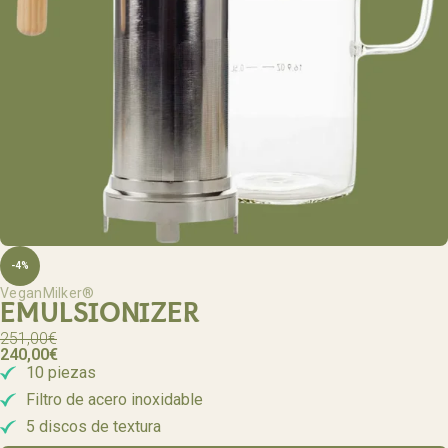
-4%
VeganMilker®
EMULSIONIZER
251,00
€
240,00
€
10 piezas
Filtro de acero inoxidable
5 discos de textura