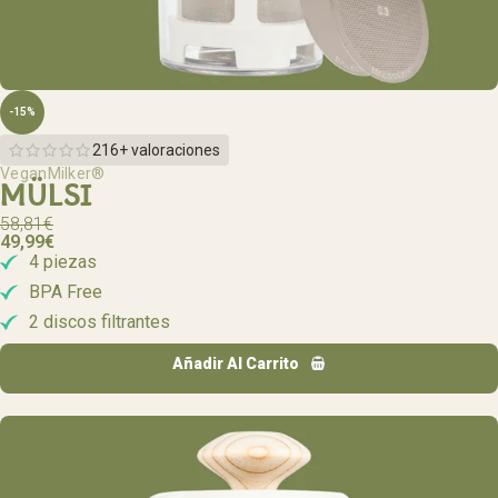
-15%
216+ valoraciones
VeganMilker®
MÜLSI
58,81
€
49,99
€
4 piezas
BPA Free
2 discos filtrantes
Añadir Al Carrito