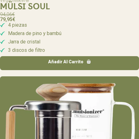
VeganMilker®
MÜLSI SOUL
94,06
€
79,95
€
4 piezas
Madera de pino y bambú
Jarra de cristal
3 discos de filtro
Añadir Al Carrito