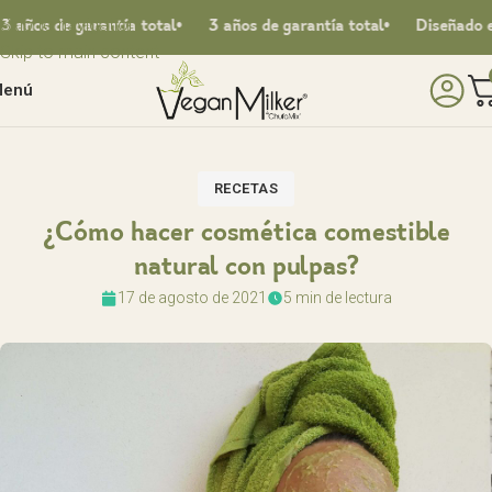
Skip to navigation
s de garantía total
3 años de garantía total
Diseñado en Es
Skip to main content
enú
RECETAS
¿Cómo hacer cosmética comestible
natural con pulpas?
17 de agosto de 2021
5 min de lectura