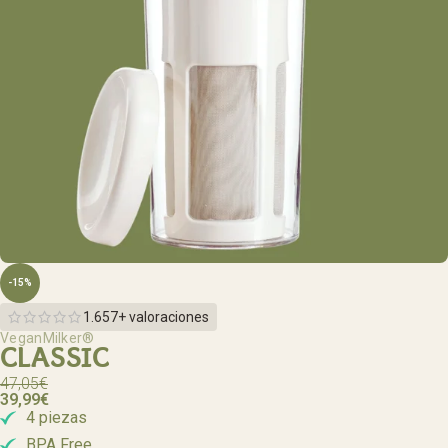
-15%
1.657+ valoraciones
VeganMilker®
CLASSIC
47,05
€
39,99
€
4 piezas
BPA Free