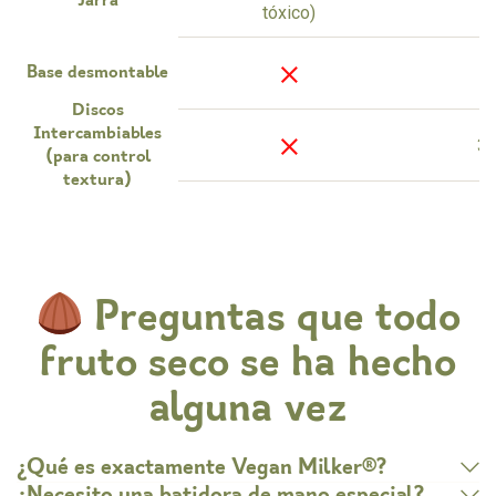
Jarra
tóxico)
t
Base desmontable
Discos
Intercambiables
3 
(para control
textura)
Preguntas que todo
fruto seco se ha hecho
alguna vez
¿Qué es exactamente Vegan Milker®?