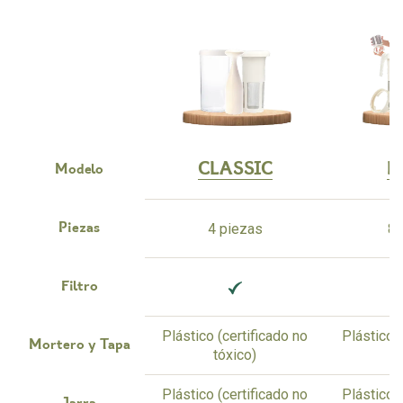
CLASSIC
M
Modelo
4 piezas
8 
Piezas
Filtro
Plástico (certificado no
Plástico (
Mortero y Tapa
tóxico)
t
Plástico (certificado no
Plástico (