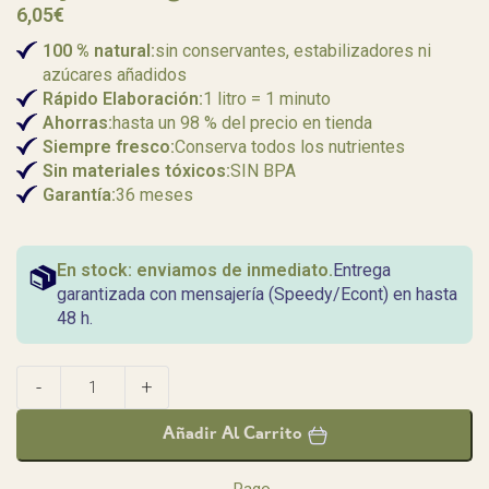
6,05
€
100 % natural:
sin conservantes, estabilizadores ni
azúcares añadidos
Rápido
Elaboración:
1 litro = 1 minuto
Ahorras:
hasta un 98 % del precio en tienda
Siempre fresco:
Conserva todos los nutrientes
Sin materiales tóxicos:
SIN BPA
Garantía:
36 meses
En stock: enviamos de inmediato.
Entrega
garantizada con mensajería (Speedy/Econt) en hasta
48 h.
Añadir Al Carrito
Pago