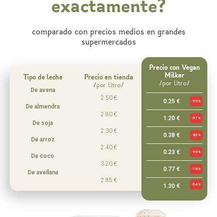
exactamente?
comparado con precios medios en grandes
supermercados
Precio con Vegan
Milker
Tipo de leche
Precio en tienda
/por litro/
/por litro/
De avena
2.50 €
0.25 €
-90%
De almendra
2.80 €
1.20 €
-57%
De soja
2.30 €
0.38 €
-83%
De arroz
2.40 €
0.23 €
-90%
De coco
3.20 €
0.77 €
-76%
De avellana
2.85 €
-54%
1.30 €