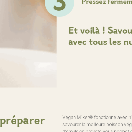
3
Pressez fermeme
Et voilà ! Savou
avec tous les n
Vegan Milker® fonctionne avec n'
 préparer
savourer la meilleure boisson vé
d'émulsion breveté vous permet d