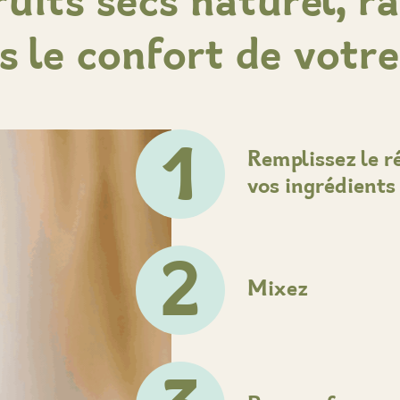
ruits secs naturel, r
ns le confort de votr
1
Remplissez le r
vos ingrédients
2
Mixez