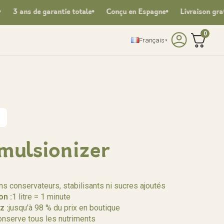
de garantie totale
Conçu en Espagne
Livraison gratuite à pa
0
Français
▼
Emulsionizer
ns conservateurs, stabilisants ni sucres ajoutés
on :
1 litre = 1 minute
z :
jusqu'à 98 % du prix en boutique
nserve tous les nutriments