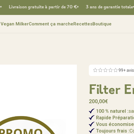
son gratuite à partir de 70 €
3 ans de garantie totale
3 ans 
Vegan Milker
Comment ça marche
Recettes
Boutique
99
+ avis
Filter 
200,00
€
100 % naturel :
sa
Rapide
Préparati
Vous économise
Toujours frais :
Co