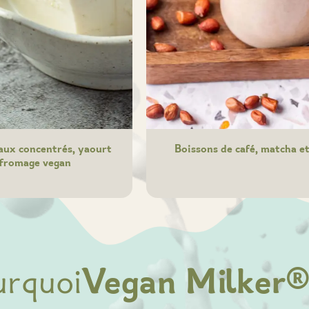
aux concentrés, yaourt
Boissons de café, matcha et
 fromage vegan
urquoi
Vegan Milker