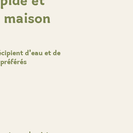
apide et
e maison
écipient d'eau et de
 préférés