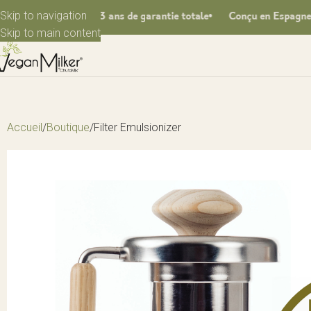
Skip to navigation
e totale
3 ans de garantie totale
Conçu en Espagne
Livrai
Skip to main content
Accueil
Boutique
Filter Emulsionizer