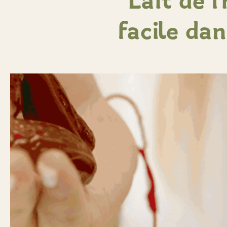
Lait de f
facile da