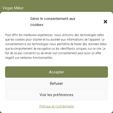
Vegan Milker
Dans les médias
Gérer le consentement aux
Contact
cookies
Devenez affilié(e) !
Pour offrir les meilleures expériences, nous utilisons des technologies telles
que les cookies pour stocker et/ou accéder aux informations de l'appareil. Le
consentement à ces technologies nous permettra de traiter des données telles
Produit
que le comportement de navigation ou les identifiants uniques sur ce site. Le
fait de ne pas consentir ou de retirer son consentement peut avoir un effet
négatif sur certaines fonctionnalités.
Boutique
Reconditionné
Accepter
Concevez votre Vegan Milker
Refuser
Fiche technique
Manuels
0
Voir les préférences
Certificats de qualité
Politique de Confidentialité