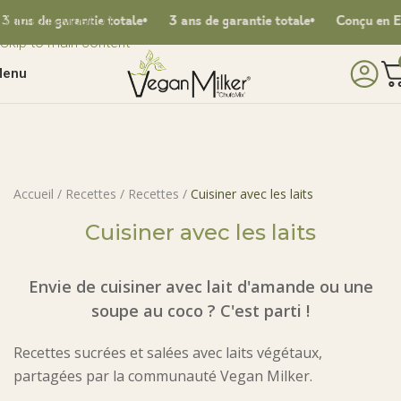
Skip to navigation
totale
3 ans de garantie totale
Conçu en Espagne
Livrais
Skip to main content
enu
Accueil
/
Recettes
/
Recettes
/
Cuisiner avec les laits
Cuisiner avec les laits
Envie de cuisiner avec lait d'amande ou une
soupe au coco ? C'est parti !
Recettes sucrées et salées avec laits végétaux,
partagées par la communauté Vegan Milker.