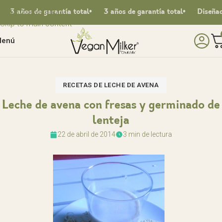
Skip to navigation
 años de garantía total
3 años de garantía total
Diseñado e
Skip to main content
enú
RECETAS DE LECHE DE AVENA
Leche de avena con fresas y germinado de
lenteja
22 de abril de 2014
3 min de lectura