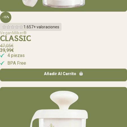
-15%
1.657+ valoraciones
VeganMilker®
CLASSIC
47,05
€
39,99
€
4 piezas
BPA Free
Añadir Al Carrito