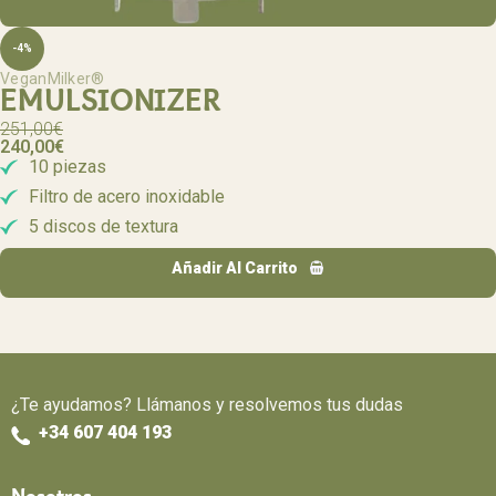
-4%
VeganMilker®
EMULSIONIZER
251,00
€
240,00
€
10 piezas
Filtro de acero inoxidable
5 discos de textura
Añadir Al Carrito
¿Te ayudamos? Llámanos y resolvemos tus dudas
+34 607 404 193