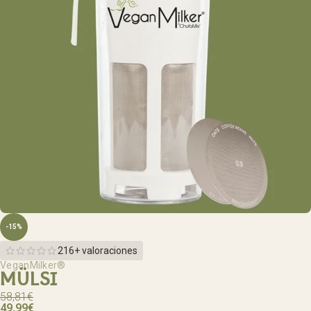
-15%
216+ valoraciones
VeganMilker®
MÜLSI
58,81
€
49,99
€