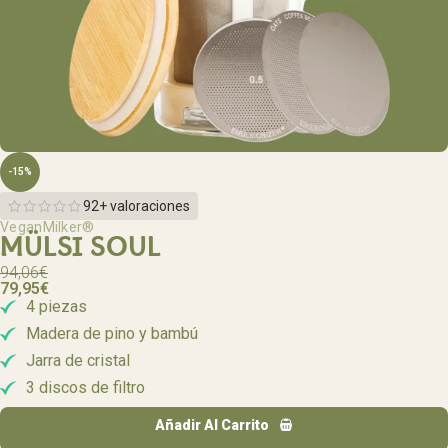
-15%
92+ valoraciones
VeganMilker®
MÜLSI SOUL
94,06
€
79,95
€
4 piezas
Madera de pino y bambú
Jarra de cristal
3 discos de filtro
Añadir Al Carrito