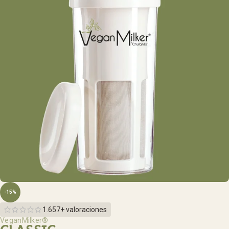
-15%
1.657+ valoraciones
VeganMilker®