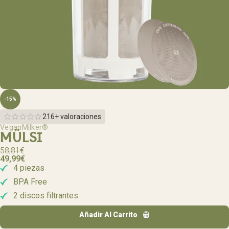
-15%
216+ valoraciones
VeganMilker®
MÜLSI
58,81
€
49,99
€
4 piezas
BPA Free
2 discos filtrantes
Añadir Al Carrito