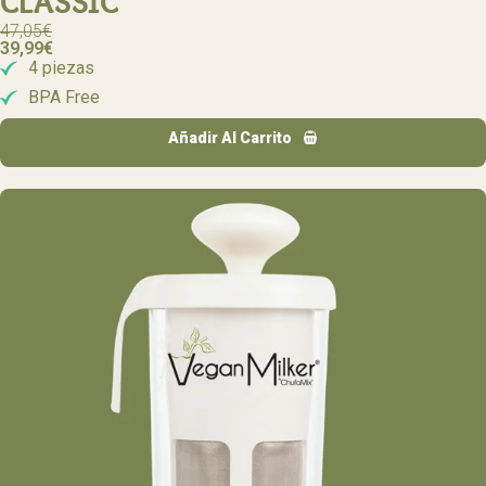
CLASSIC
47,05
€
39,99
€
4 piezas
BPA Free
Añadir Al Carrito