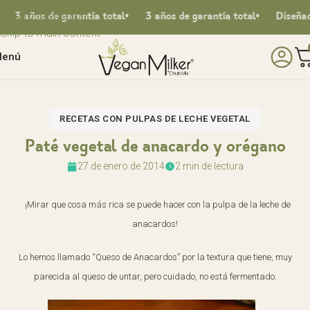
Skip to navigation
3 años de garantía total
3 años de garantía total
Diseñado e
Skip to main content
enú
RECETAS CON PULPAS DE LECHE VEGETAL
Paté vegetal de anacardo y orégano
27 de enero de 2014
2 min de lectura
¡Mirar que cosa más rica se puede hacer con la pulpa de la leche de
anacardos!
Lo hemos llamado “Queso de Anacardos” por la textura que tiene, muy
parecida al queso de untar, pero cuidado, no está fermentado.