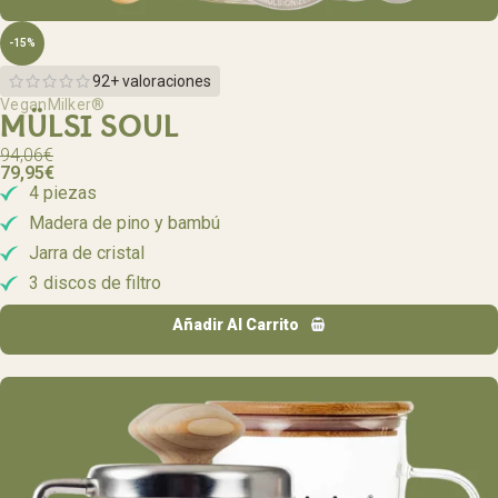
-15%
92+ valoraciones
VeganMilker®
MÜLSI SOUL
94,06
€
79,95
€
4 piezas
Madera de pino y bambú
Jarra de cristal
3 discos de filtro
Añadir Al Carrito