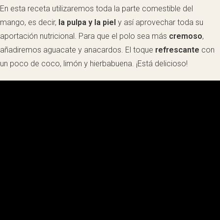
En esta receta utilizaremos toda la parte comestible del
mango, es decir,
la pulpa y la piel
y así aprovechar toda su
aportación nutricional. Para que el polo sea más
cremoso
,
añadiremos aguacate y anacardos. El toque
refrescante
con
un poco de coco, limón y hierbabuena. ¡Está delicioso!