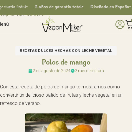
Skip to navigation
antía total
3 años de garantía total
Diseñado en España
Skip to main content
enú
RECETAS DULCES HECHAS CON LECHE VEGETAL
Polos de mango
2 de agosto de 2024
2 min de lectura
Con esta receta de polos de mango te mostramos como
convertir un delicioso batido de frutas y leche vegetal en un
refresco de verano.