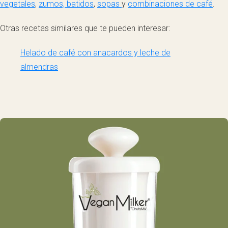
vegetales
,
zumos, batidos
,
sopas
y
combinaciones de café
.
Otras recetas similares que te pueden interesar:
Helado de café con anacardos y leche de
almendras