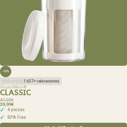
-15%
1.657+ valoraciones
VeganMilker®
CLASSIC
47,05
€
39,99
€
4 piezas
BPA Free