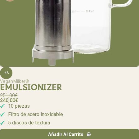
-4%
VeganMilker®
EMULSIONIZER
251,00
€
240,00
€
10 piezas
Filtro de acero inoxidable
5 discos de textura
Añadir Al Carrito