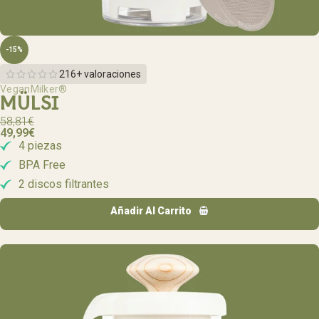
-15%
216+ valoraciones
VeganMilker®
MÜLSI
58,81
€
49,99
€
4 piezas
BPA Free
2 discos filtrantes
Añadir Al Carrito