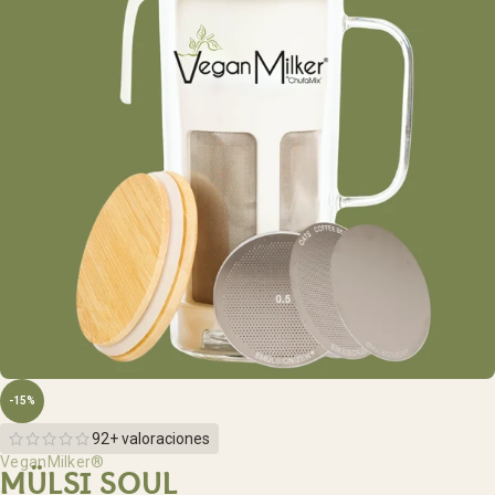
-15%
92+ valoraciones
VeganMilker®
MÜLSI SOUL