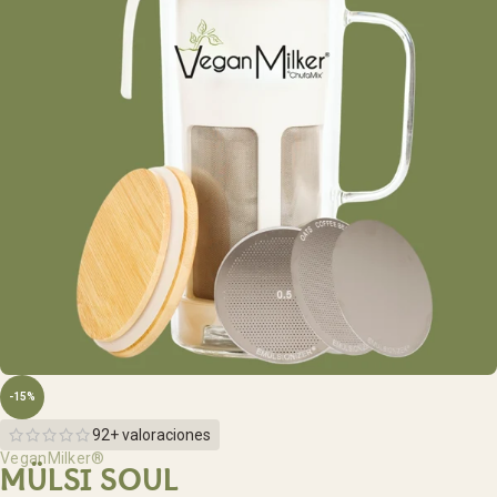
-15%
92+ valoraciones
VeganMilker®
MÜLSI SOUL