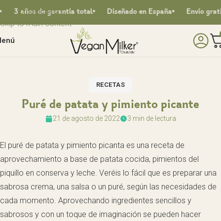
Skip to navigation
3 años de garantía total
Diseñado en España
Envío gratis a
Skip to main content
enú
RECETAS
Puré de patata y pimiento picante
21 de agosto de 2022
3 min de lectura
El puré de patata y pimiento picanta es una receta de
aprovechamiento a base de patata cocida, pimientos del
piquillo en conserva y leche. Veréis lo fácil que es preparar una
sabrosa crema, una salsa o un puré, según las necesidades de
cada momento. Aprovechando ingredientes sencillos y
sabrosos y con un toque de imaginación se pueden hacer