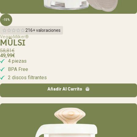
-15%
216+ valoraciones
VeganMilker®
MÜLSI
58,81
€
49,99
€
4 piezas
BPA Free
2 discos filtrantes
Añadir Al Carrito