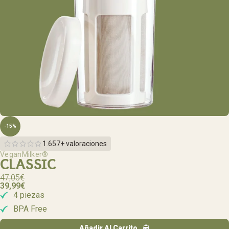
-15%
1.657+ valoraciones
VeganMilker®
CLASSIC
47,05
€
39,99
€
4 piezas
BPA Free
Añadir Al Carrito