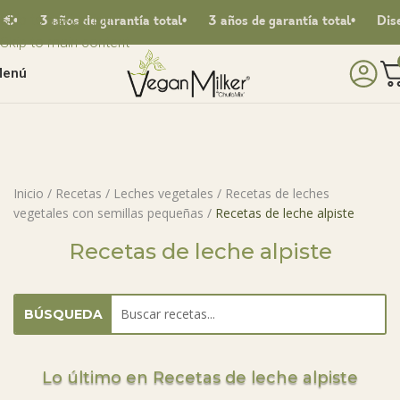
Skip to navigation
 €
3 años de garantía total
3 años de garantía total
Dise
Skip to main content
enú
Inicio
/
Recetas
/
Leches vegetales
/
Recetas de leches
vegetales con semillas pequeñas
/
Recetas de leche alpiste
Recetas de leche alpiste
BÚSQUEDA
Lo último en Recetas de leche alpiste