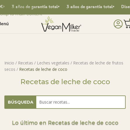
Skip to navigation
3 años de garantía total
3 años de garantía total
Diseña
Skip to main content
enú
Inicio
/
Recetas
/
Leches vegetales
/
Recetas de leche de frutos
secos
/
Recetas de leche de coco
Recetas de leche de coco
BÚSQUEDA
Lo último en Recetas de leche de coco