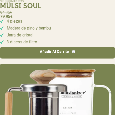
VeganMilker®
MÜLSI SOUL
94,06
€
79,95
€
4 piezas
Madera de pino y bambú
Jarra de cristal
3 discos de filtro
Añadir Al Carrito