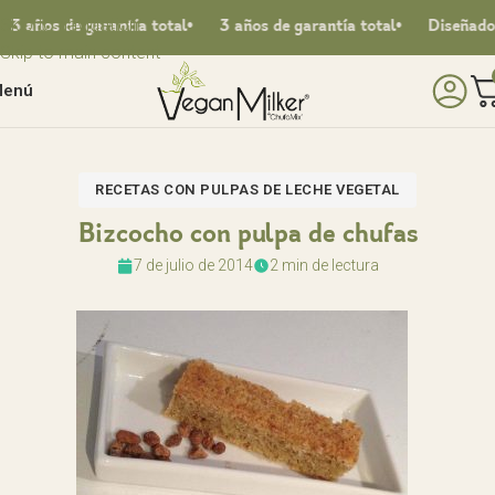
Skip to navigation
años de garantía total
3 años de garantía total
Diseñado en
Skip to main content
enú
RECETAS CON PULPAS DE LECHE VEGETAL
Bizcocho con pulpa de chufas
7 de julio de 2014
2 min de lectura