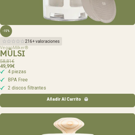
-15%
216+ valoraciones
VeganMilker®
MÜLSI
58,81
€
49,99
€
4 piezas
BPA Free
2 discos filtrantes
Añadir Al Carrito