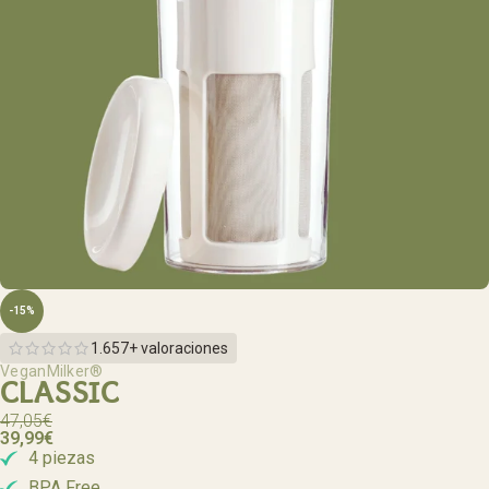
-15%
1.657+ valoraciones
VeganMilker®
CLASSIC
47,05
€
39,99
€
4 piezas
BPA Free