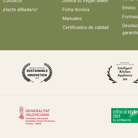
Contacto
Diseña tu Vegan Milker
Envíos
¡Hazte afiliada/o!
Ficha técnica
Formas
Manuales
Devoluc
Certificados de calidad
garantí