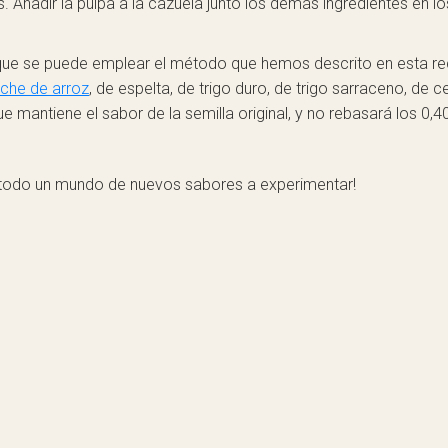
 Añadir la pulpa a la cazuela junto los demás ingredientes en lo
er que se puede emplear el método que hemos descrito en esta r
eche de arroz
, de espelta, de trigo duro, de trigo sarraceno, de 
mantiene el sabor de la semilla original, y no rebasará los 0,4
todo un mundo de nuevos sabores a experimentar!