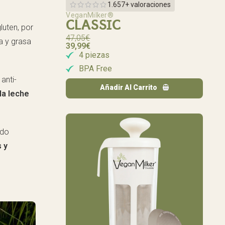
1.657+ valoraciones
VeganMilker®
CLASSIC
luten, por
47,05
€
a y grasa
39,99
€
4 piezas
BPA Free
anti-
Añadir Al Carrito
la leche
odo
 y