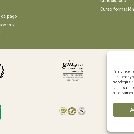
Curiosidades
Curso formació
 de pago
iones y
a
Para ofrecer 
almacenar y/o
tecnologías n
identificacion
negativamente
Sígu
A