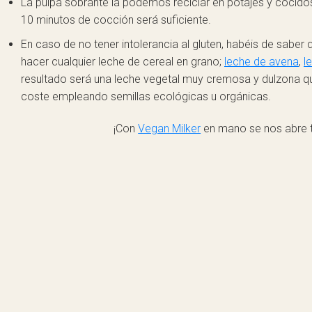
La pulpa sobrante la podemos reciclar en potajes y cocidos.
10 minutos de cocción será suficiente.
En caso de no tener intolerancia al gluten, habéis de sab
hacer cualquier leche de cereal en grano;
leche de avena
,
l
resultado será una leche vegetal muy cremosa y dulzona que 
coste empleando semillas ecológicas u orgánicas.
¡Con
Vegan Milker
en mano se nos abre 