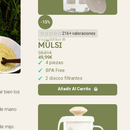
-15%
216+ valoraciones
VeganMilker®
MÜLSI
58,81
€
49,99
€
4 piezas
BPA Free
2 discos filtrantes
Añadir Al Carrito
ir bien los
a de mano
de mijo.