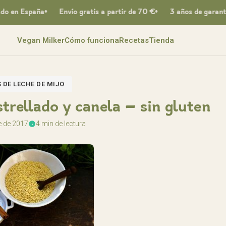
en España
Envío gratis a partir de 70 €
3 años de garantía 
Vegan Milker
Cómo funciona
Recetas
Tienda
 DE LECHE DE MIJO
strellado y canela – sin gluten
e de 2017
4 min de lectura