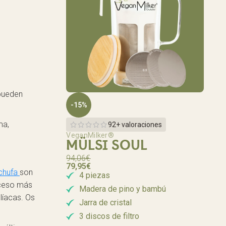
 pueden
-15%
ma,
92+ valoraciones
VeganMilker®
MÜLSI SOUL
94,06
€
79,95
€
 chufa
son
4 piezas
oceso más
Madera de pino y bambú
líacas. Os
Jarra de cristal
3 discos de filtro