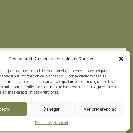
n
Gestionar el Consentimiento de las Cookies
las mejores experiencias, utilizamos tecnologías como las cookies para
 acceder a la información del dispositivo. El consentimiento de estas
os permitirá procesar datos como el comportamiento de navegación o las
es únicas en este sitio. No consentir o retirar el consentimiento, puede afectar
 a ciertas características y funciones.
enos en
0
cepto
Denegar
Ver preferencias
Política de privacidad