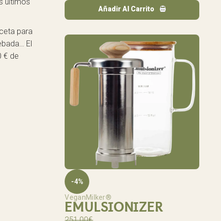
s últimos
Añadir Al Carrito
eceta para
cebada… El
0 € de
-4%
VeganMilker®
EMULSIONIZER
251,00
€