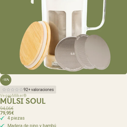
-15%
92+ valoraciones
VeganMilker®
MÜLSI SOUL
94,06
€
79,95
€
4 piezas
Madera de pino y bambú