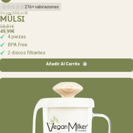
216+ valoraciones
VeganMilker®
MÜLSI
58,81
€
49,99
€
4 piezas
BPA Free
2 discos filtrantes
Añadir Al Carrito