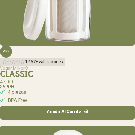
-15%
1.657+ valoraciones
VeganMilker®
CLASSIC
47,05
€
39,99
€
4 piezas
BPA Free
Añadir Al Carrito