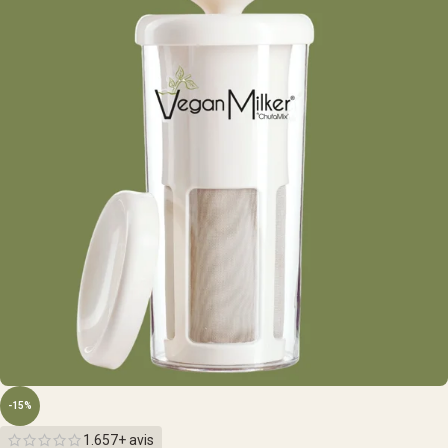
-15%
1.657+ avis