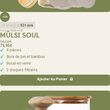
-15%
92+ avis
VeganMilker®
MÜLSI SOUL
94,06
€
79,95
€
4 pièces
Bois de pin et bambou
Bocal en verre
3 disques filtrants
Ajouter Au Panier