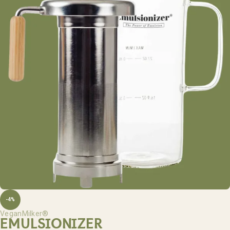
-4%
VeganMilker®
EMULSIONIZER