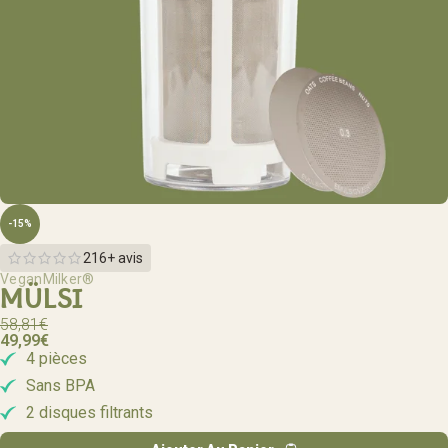
-15%
216+ avis
VeganMilker®
MÜLSI
58,81
€
49,99
€
4 pièces
Sans BPA
2 disques filtrants