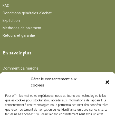
FAQ
Conditions générales d'achat
Expédition
Méthodes de paiement
Retours et garantie
En savoir plus
Comment ça marche
Avantages
Gérer le consentement aux
cookies
Blog
Pour offrir les meilleures expériences, nous utilisons des technologies telles
que les cookies pour stocker et/ou accéder aux informations de l'appareil. Le
consentement à ces technologies nous permettra de traiter des données telles
Recettes
que le comportement de navigation ou les identifiants uniques sur ce site. Le
fait de ne pas consentir ou de retirer son consentement peut avoir un effet