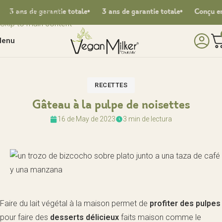
Skip to navigation
 ans de garantie totale
3 ans de garantie totale
Conçu en E
Skip to main content
enu
RECETTES
Gâteau à la pulpe de noisettes
16 de May de 2023
3 min de lectura
Faire du lait végétal à la maison permet de
profiter des pulpes
pour faire des
desserts délicieux
faits maison comme le