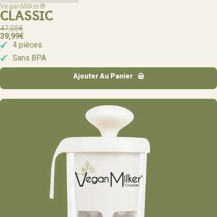
VeganMilker®
CLASSIC
47,05
€
39,99
€
4 pièces
Sans BPA
Ajouter Au Panier