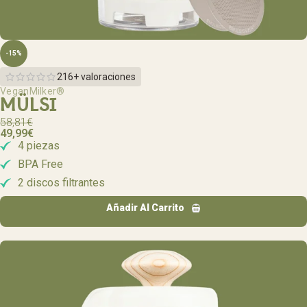
-15%
216+ valoraciones
VeganMilker®
MÜLSI
58,81
€
49,99
€
4 piezas
BPA Free
2 discos filtrantes
Añadir Al Carrito