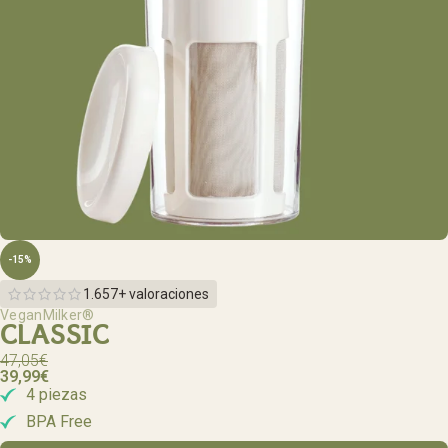
-15%
1.657+ valoraciones
VeganMilker®
CLASSIC
47,05
€
39,99
€
4 piezas
BPA Free