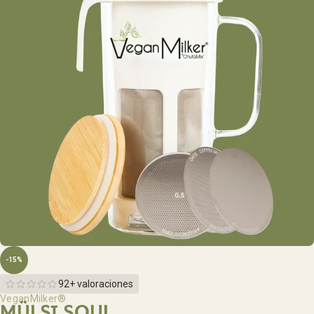
-15%
92+ valoraciones
VeganMilker®