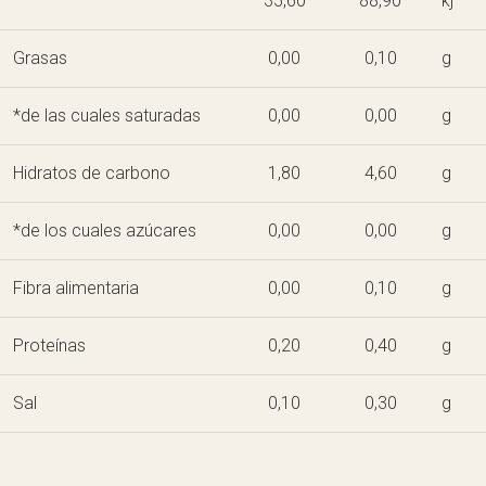
35,60
88,90
kj
Grasas
0,00
0,10
g
*de las cuales saturadas
0,00
0,00
g
Hidratos de carbono
1,80
4,60
g
*de los cuales azúcares
0,00
0,00
g
Fibra alimentaria
0,00
0,10
g
Proteínas
0,20
0,40
g
Sal
0,10
0,30
g