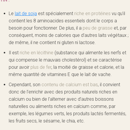
Le
lait de soja
est spécialement
riche en protéines
vu qu’il
contient les 8 aminoacides essentiels dont le corps a
besoin pour fonctionner. De plus, il a
peu de graisse
et, par
conséquent, moins de calories que d’autres laits végétaux ;
de même, il ne contient ni gluten ni lactose.
Il est
riche en lécithine
(substance qui alimente les nerfs et
qui compense le mauvais cholestérol) et se caractérise
pour avoir
plus de fer
, la moitié de graisse et calorie, et la
même quantité de vitamines E que le lait de vache.
Cependant, son
contenu de calcium est bas
, il convient
donc de l’enrichir avec des produits naturels riches en
calcium ou bien de l’alterner avec d’autres boissons
naturelles ou aliments riches en calcium comme, par
exemple, les légumes verts, les produits lactés fermentés,
les fruits secs, le sésame, le chia, etc.