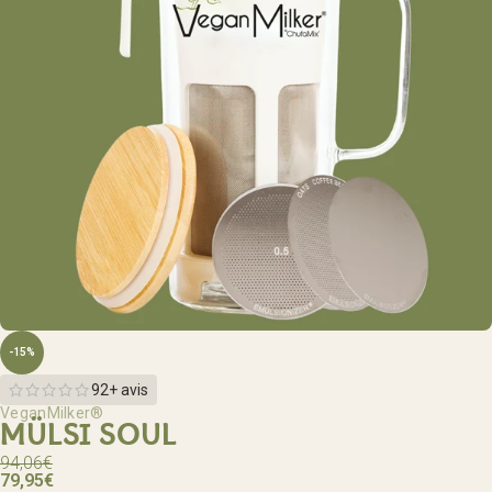
-15%
92+ avis
VeganMilker®
MÜLSI SOUL
94,06
€
79,95
€