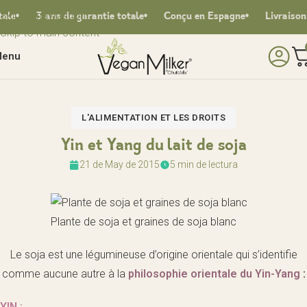
Skip to navigation
3 ans de garantie totale
Conçu en Espagne
Livraison gra
Skip to main content
enu
L'ALIMENTATION ET LES DROITS
Yin et Yang du lait de soja
21 de May de 2015
5 min de lectura
Plante de soja et graines de soja blanc
Le soja est une légumineuse d’origine orientale qui s’identifie
comme aucune autre à la
philosophie orientale du Yin-Yang
:
YIN :