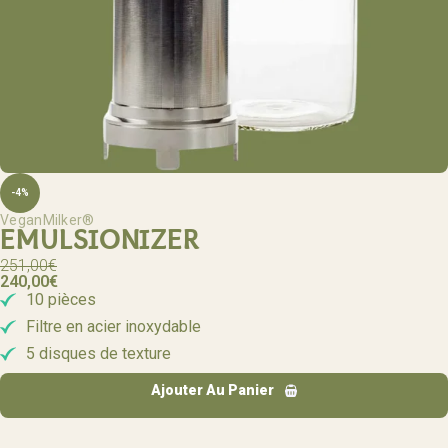
-4%
VeganMilker®
EMULSIONIZER
251,00
€
240,00
€
10 pièces
Filtre en acier inoxydable
5 disques de texture
Ajouter Au Panier