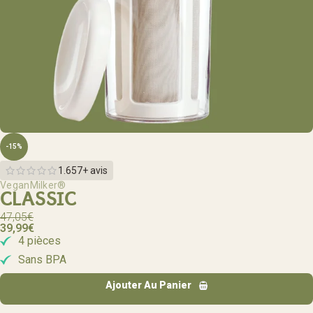
-15%
1.657+ avis
VeganMilker®
CLASSIC
47,05
€
39,99
€
4 pièces
Sans BPA
Ajouter Au Panier