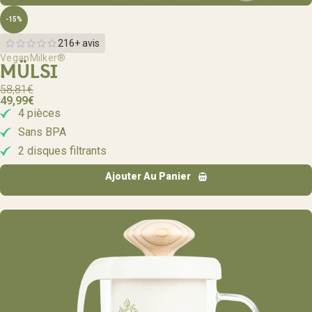
-15%
216+ avis
VeganMilker®
MÜLSI
58,81
€
49,99
€
4 pièces
Sans BPA
2 disques filtrants
Ajouter Au Panier