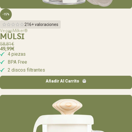
-15%
216+ valoraciones
VeganMilker®
MÜLSI
58,81
€
49,99
€
4 piezas
BPA Free
2 discos filtrantes
Añadir Al Carrito