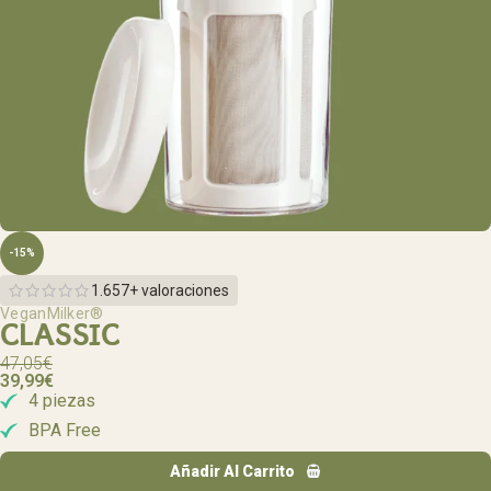
-15%
1.657+ valoraciones
VeganMilker®
CLASSIC
47,05
€
39,99
€
4 piezas
BPA Free
Añadir Al Carrito