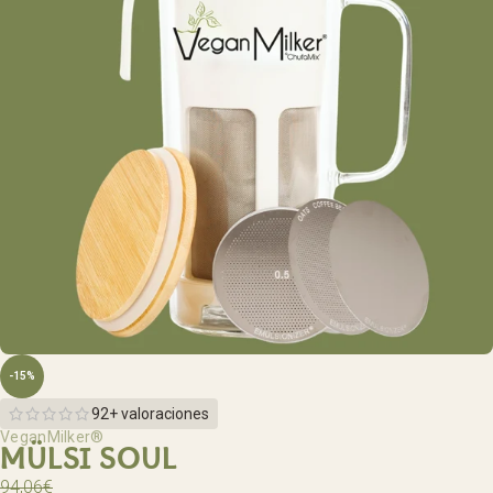
-15%
92+ valoraciones
VeganMilker®
MÜLSI SOUL
94,06
€