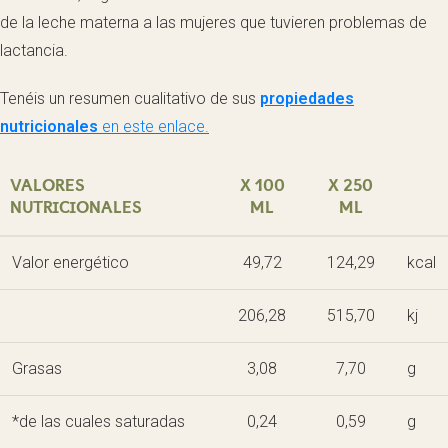
de la leche materna a las mujeres que tuvieren problemas de
lactancia.
Tenéis un resumen cualitativo de sus
propiedades
nutricionales
en este enlace.
VALORES
X 100
X 250
NUTRICIONALES
ML
ML
Valor energético
49,72
124,29
kcal
206,28
515,70
kj
Grasas
3,08
7,70
g
*de las cuales saturadas
0,24
0,59
g