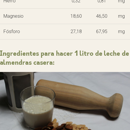
Hierro
0,32
0,81
mg
Magnesio
18,60
46,50
mg
Fósforo
27,18
67,95
mg
Ingredientes para hacer 1 litro de leche de
almendras casera: