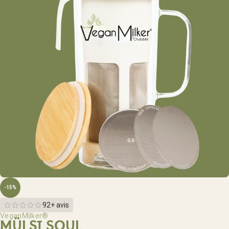
-15%
92+ avis
VeganMilker®
MÜLSI SOUL