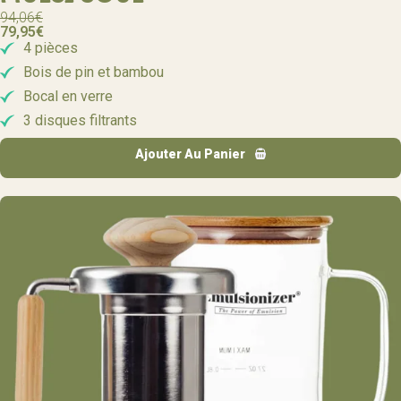
94,06
€
79,95
€
4 pièces
Bois de pin et bambou
Bocal en verre
3 disques filtrants
Ajouter Au Panier