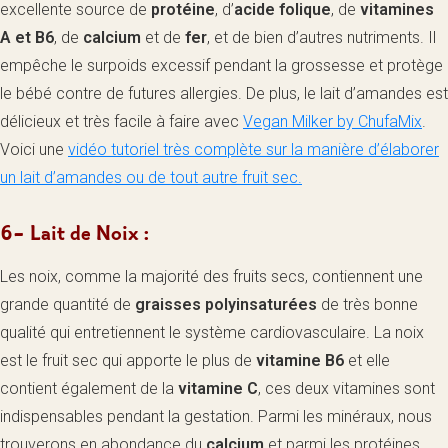
excellente source de
protéine
, d’
acide folique
, de
vitamines
A et B6
, de
calcium
et de
fer
, et de bien d’autres nutriments. Il
empêche le surpoids excessif pendant la grossesse et protège
le bébé contre de futures allergies. De plus, le lait d’amandes est
délicieux et très facile à faire avec
Vegan Milker by ChufaMix
.
Voici une
vidéo tutoriel très complète sur la manière d’élaborer
un lait d’amandes ou de tout autre fruit sec.
6- Lait de Noix :
Les noix, comme la majorité des fruits secs, contiennent une
grande quantité de
graisses polyinsaturées
de très bonne
qualité qui entretiennent le système cardiovasculaire. La noix
est le fruit sec qui apporte le plus de
vitamine B6
et elle
contient également de la
vitamine C
, ces deux vitamines sont
indispensables pendant la gestation. Parmi les minéraux, nous
trouverons en abondance du
calcium
et parmi les protéines