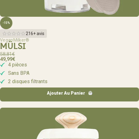
-15%
216+ avis
VeganMilker®
MÜLSI
58,81
€
49,99
€
4 pièces
Sans BPA
2 disques filtrants
Ajouter Au Panier