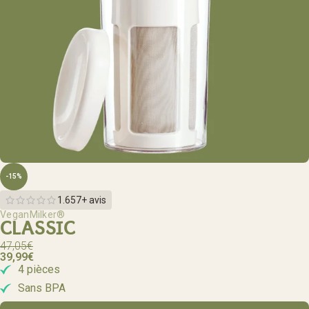
-15%
1.657+ avis
VeganMilker®
CLASSIC
47,05
€
39,99
€
4 pièces
Sans BPA