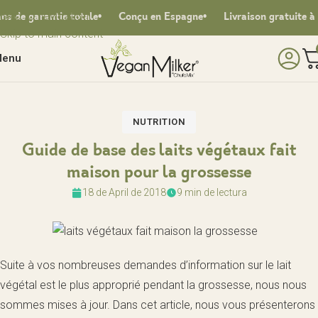
Skip to navigation
 garantie totale
Conçu en Espagne
Livraison gratuite à part
Skip to main content
enu
NUTRITION
Guide de base des laits végétaux fait
maison pour la grossesse
18 de April de 2018
9 min de lectura
Suite à vos nombreuses demandes d’information sur le lait
végétal est le plus approprié pendant la grossesse, nous nous
sommes mises à jour. Dans cet article, nous vous présenterons